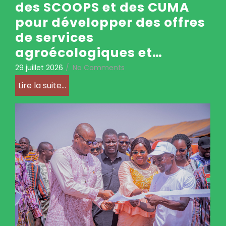
des SCOOPS et des CUMA
pour développer des offres
de services
agroécologiques et…
29 juillet 2026
/
No Comments
Lire la suite...