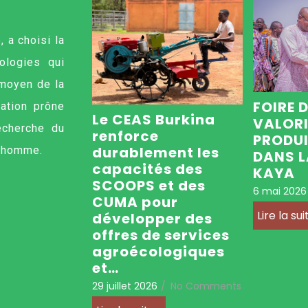
 a choisi la
ologies qui
 moyen de la
FOIRE 
iation prône
Le CEAS Burkina
VALORI
echerche du
renforce
PRODUI
durablement les
l’homme.
DANS L
capacités des
KAYA
SCOOPS et des
6 mai 2026
CUMA pour
Lire la suit
développer des
offres de services
agroécologiques
et…
29 juillet 2026
/
No Comments