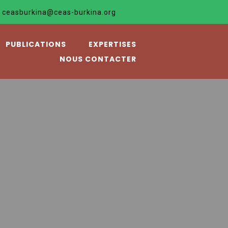
 le seul»
ceasburkina@ceas-burkina.org
PUBLICATIONS
EXPERTISES
NOUS CONTACTER