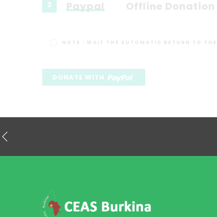
Paypal
Offline Donation
3
NOTE :
WAIT THE AUTOMATIC RETURN TO THE