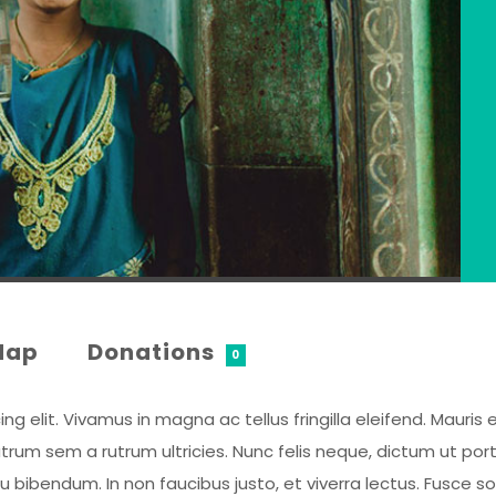
Map
Donations
0
 elit. Vivamus in magna ac tellus fringilla eleifend. Mauris e
rum sem a rutrum ultricies. Nunc felis neque, dictum ut por
eu bibendum. In non faucibus justo, et viverra lectus. Fusce 