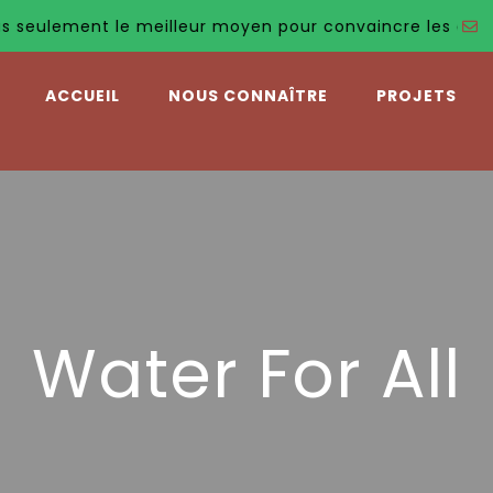
ment le meilleur moyen pour convaincre les autres, c'est
ACCUEIL
NOUS CONNAÎTRE
PROJETS
Water For All