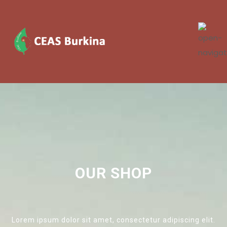
OUR SHOP
Lorem ipsum dolor sit amet, consectetur adipiscing elit.