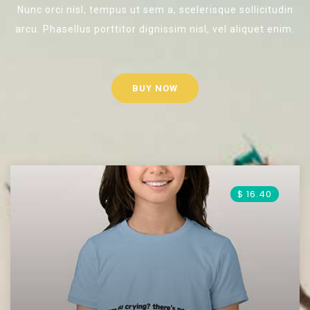
Nunc orci nisl, tempus ut sem a, scelerisque sollicitudin
arcu. Phasellus porttitor dignissim nisl, vel aliquet enim.
BUY NOW
$ 16.40