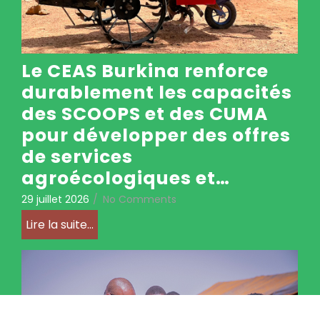
Le CEAS Burkina renforce
durablement les capacités
des SCOOPS et des CUMA
pour développer des offres
de services
agroécologiques et…
29 juillet 2026
/
No Comments
Lire la suite...