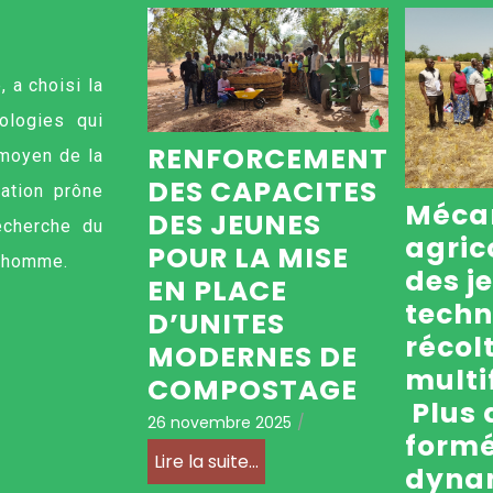
 a choisi la
ologies qui
RENFORCEMENT
 moyen de la
DES CAPACITES
iation prône
Mécan
DES JEUNES
echerche du
agric
POUR LA MISE
l’homme.
des j
EN PLACE
techn
D’UNITES
récol
MODERNES DE
multi
COMPOSTAGE
Plus 
26 novembre 2025
/
formé
Lire la suite...
dyna