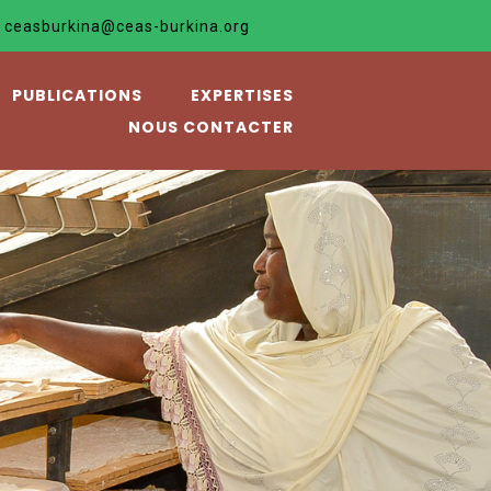
incre les autres, c'est le seul»
ceasburkina@ceas-burkina.org
PUBLICATIONS
EXPERTISES
NOUS CONTACTER