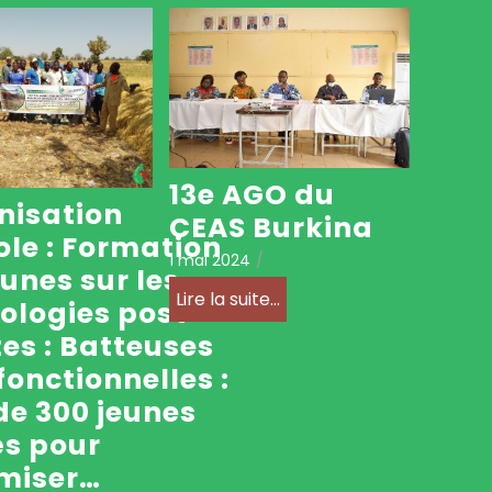
13e AGO du
isation
CEAS Burkina
ole : Formation
1 mai 2024
/
eunes sur les
Lire la suite...
ologies post
tes : Batteuses
fonctionnelles :
de 300 jeunes
s pour
miser…