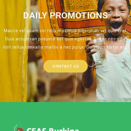
DAILY PROMOTIONS
Mauris vel quam vel felis maximus bibendum vel quis erat.
Duis accumsan posuere est quis egestas. Donec nec odio
non tellus convallis mattis a nec purus. Duis quis tortor elit.
CONTACT US