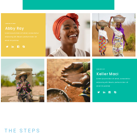
LOREM IPSUM
Abby Ray
Lorem ipsum dolor sit amet, consectetur
adipiscing elit. Mauris pretium dolor sit
amet mi pulvinar
DOLOR SIT
Keller Maci
Lorem ipsum dolor sit amet, consectetur
adipiscing elit. Mauris pretium dolor sit
amet mi pulvinar
THE STEPS