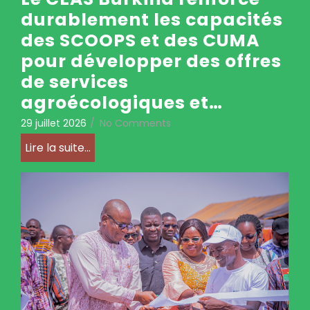
durablement les capacités
des SCOOPS et des CUMA
pour développer des offres
de services
agroécologiques et…
29 juillet 2026
/
No Comments
Lire la suite...