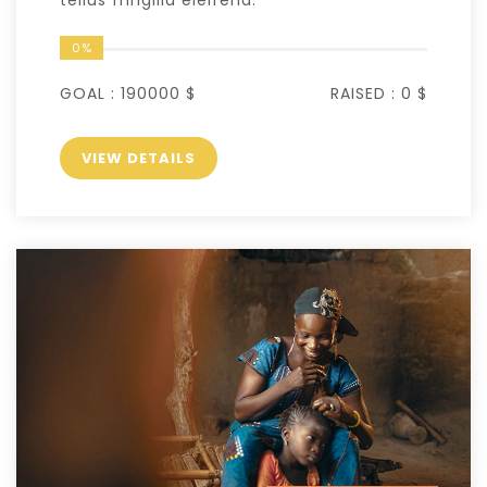
0%
GOAL :
190000 $
RAISED :
0 $
VIEW DETAILS