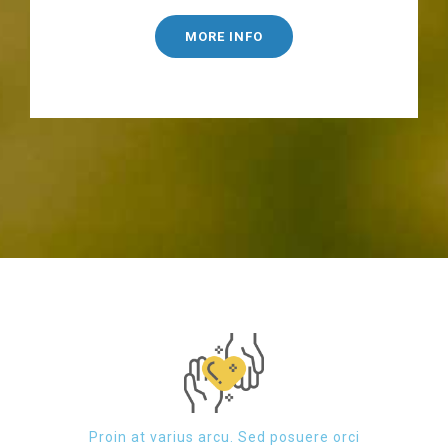
MORE INFO
Proin at varius arcu. Sed posuere orci